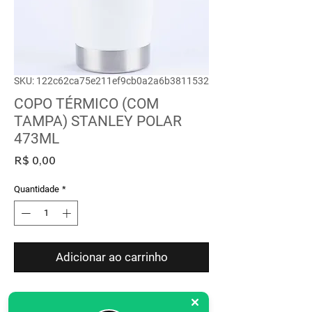
SKU: 122c62ca75e211ef9cb0a2a6b3811532
COPO TÉRMICO (COM
TAMPA) STANLEY POLAR
473ML
Preço
R$ 0,00
Quantidade
*
Adicionar ao carrinho
Descrição