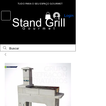
TUDO PARA O SEU ESPAÇO GOURMET
Login