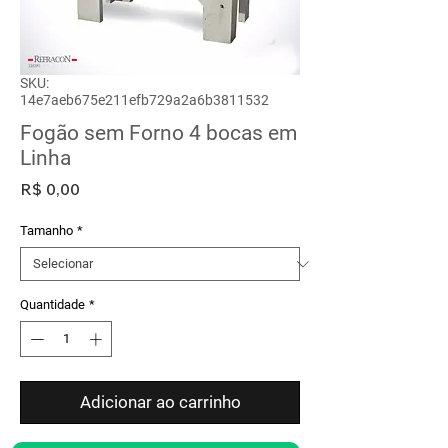
SKU:
14e7aeb675e211efb729a2a6b3811532
Fogão sem Forno 4 bocas em
Linha
Preço
R$ 0,00
Tamanho
*
Quantidade
*
Adicionar ao carrinho