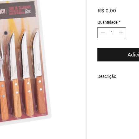
Preço
R$ 0,00
Quantidade
*
Adic
Descrição
Tem cabos de madeira
umidade, e lâminas em
perfeito das carnes.