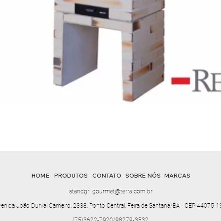
HOME
PRODUTOS
CONTATO
SOBRE NÓS
MARCAS
standgrillgourmet@terra.com.br
enida João Durval Carneiro, 2338, Ponto Central, Feira de Santana/BA - CEP 44075-
(75)3622-7920/98279-3532