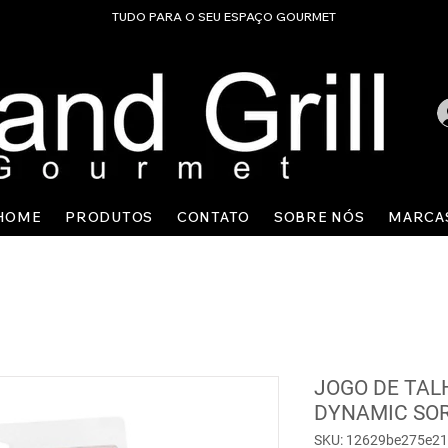
TUDO PARA O SEU ESPAÇO GOURMET
HOME
PRODUTOS
CONTATO
SOBRE NÓS
MARCA
JOGO DE TAL
DYNAMIC SO
SKU: 12629be275e2