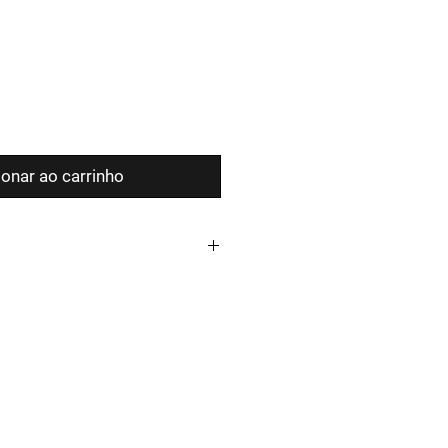
ionar ao carrinho
, resistentes ao tempo e à
 aço inox para garantir o corte