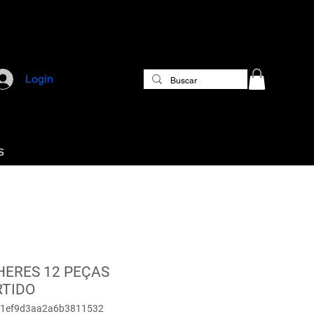
Login
S
HERES 12 PEÇAS
RTIDO
11ef9d3aa2a6b3811532