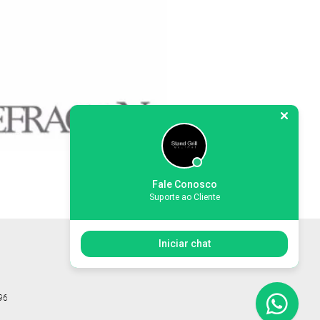
Churrasqueira Black com Fun
Preço
R$ 0,00
Fale Conosco
Suporte ao Cliente
Iniciar chat
196