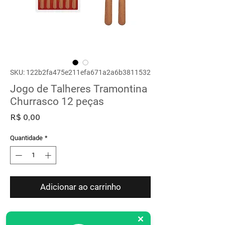
SKU: 122b2fa475e211efa671a2a6b3811532
Jogo de Talheres Tramontina
Churrasco 12 peças
Preço
R$ 0,00
Quantidade
*
Adicionar ao carrinho
Descrição