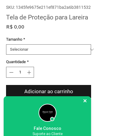
SKU: 1345fe9675e211ef871ba2a6b3811532
Tela de Proteção para Lareira
Preço
R$ 0,00
Tamanho
*
Quantidade
*
Adicionar ao carrinho
Produtos
Relacionados
Fale Conosco
Suporte ao Cliente